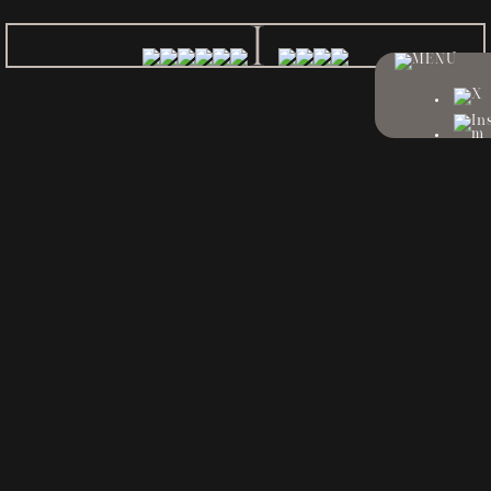
All
Book
Book Cover
Exhibition
Post
GUCCI×ヒグチユウコ スペシャルプ