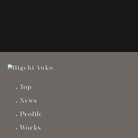
Client Work
next
prev
Top
News
Profile
Works