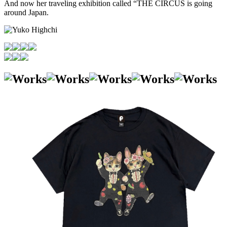
And now her traveling exhibition called “THE CIRCUS is going
around Japan.