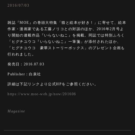
2016/07/03
雑誌『MOE』の巻頭大特集「猫と絵本が好き！」に寄せて、絵本
作家・漫画家である工藤ノリコとの対談のほか、2016年2月号よ
り開始の連載作品『いらないねこ』を掲載。同誌では特別ふろく
「ヒグチユウコ『いらないねこ』一筆箋」が添付されたほか、
「ヒグチユウコ 豪華ストーリーボックス」のプレゼント企画も
行われました。
発売日：2016.07.03
Publisher：白泉社
詳細は下記リンクより公式HPをご参照ください。
https://www.moe-web.jp/now/201606
Magazine