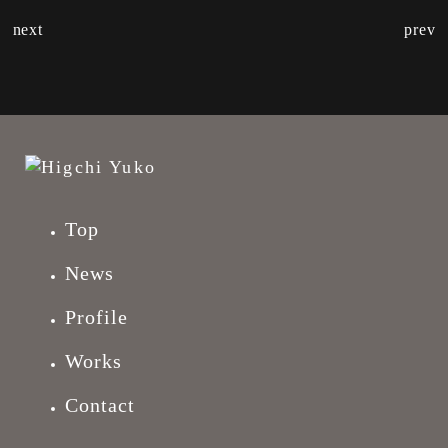
next
prev
Top
News
Profile
Works
Contact