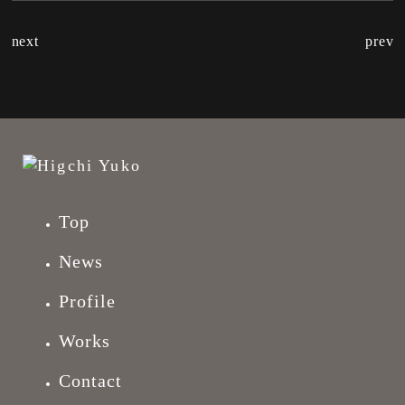
next
prev
Top
News
Profile
Works
Contact