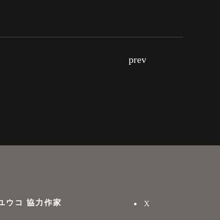
prev
ユウコ 協力作家
X