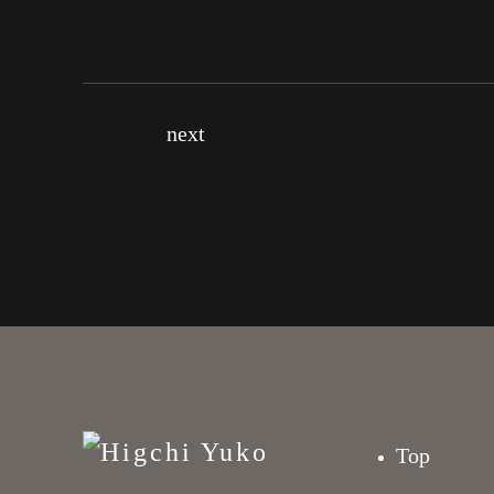
next
Top