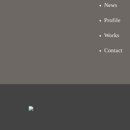
News
Profile
Works
Contact