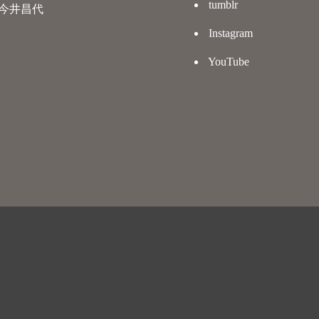
tumblr
今井昌代
Instagram
YouTube