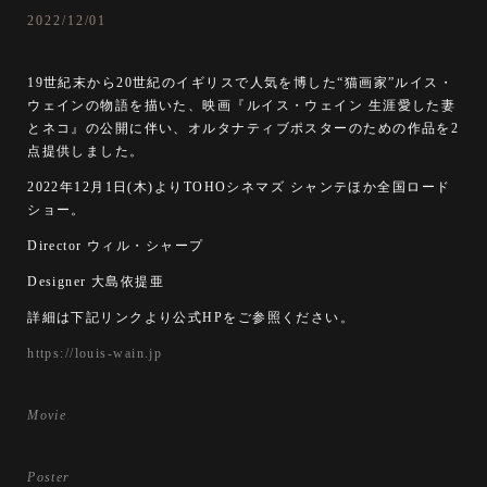
2022/12/01
19世紀末から20世紀のイギリスで人気を博した“猫画家”ルイス・
ウェインの物語を描いた、映画『ルイス・ウェイン 生涯愛した妻
とネコ』の公開に伴い、オルタナティブポスターのための作品を2
点提供しました。
2022年12月1日(木)よりTOHOシネマズ シャンテほか全国ロード
ショー。
Director ウィル・シャープ
Designer 大島依提亜
詳細は下記リンクより公式HPをご参照ください。
https://louis-wain.jp
Movie
Poster