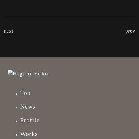
next
prev
Top
News
Profile
Works