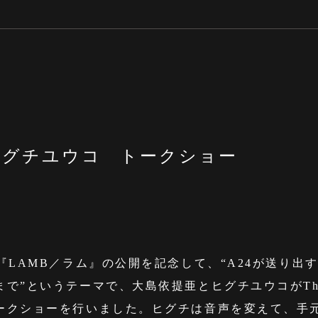
ヒグチユウコ トークショー
『LAMB／ラム』の公開を記念して、“A24が送り出
で”というテーマで、大島依提亜とヒグチユウコがThe L
ークショーを行いました。ヒグチは音声を変えて、手