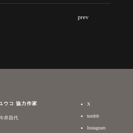
prev
ユウコ 協力作家
X
tumblr
今井昌代
Instagram