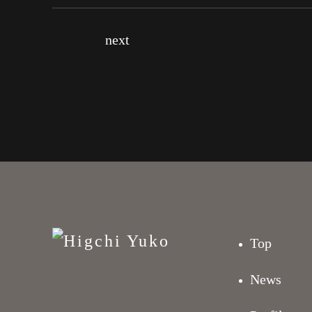
next
Top
News