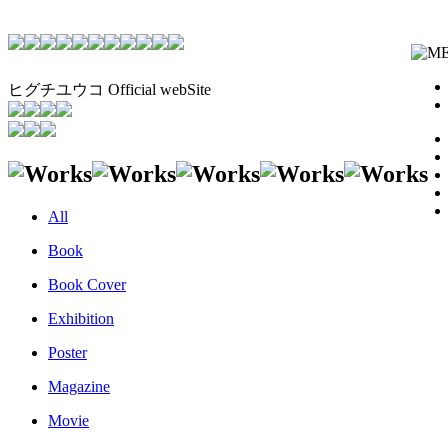
ヒグチユウコ
Official webSite
All
Book
Book Cover
Exhibition
Poster
Magazine
Movie